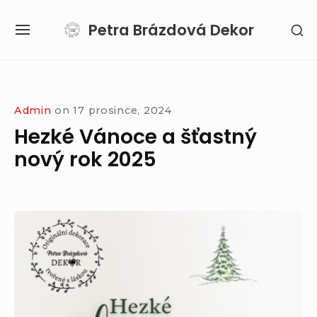
Skip
Petra Brázdová Dekor
SH
to
SITE
SE
content
NAVIGATION
SI
Site Navigation
SUBMENU
Admin
on
17 prosince, 2024
Hezké Vánoce a šťastný
nový rok 2025