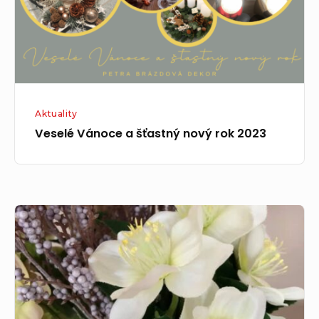
2023
Aktuality
Veselé Vánoce a šťastný nový rok 2023
Aranžujeme
pro
Vás
obchod