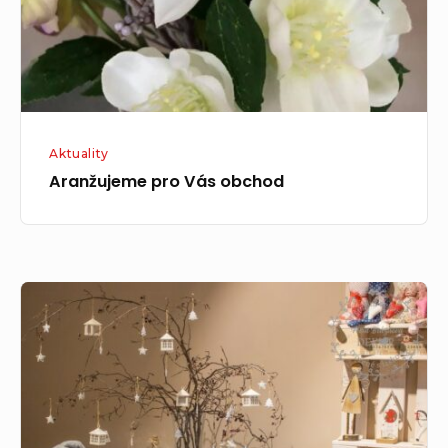
Aktuality
Aranžujeme pro Vás obchod
Vánoční
dekorace
máme
připravené