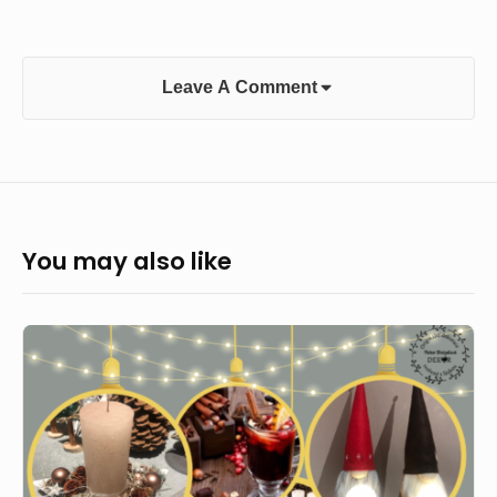
Leave A Comment
You may also like
Veselé
Vánoce
a
šťastný
nový
rok